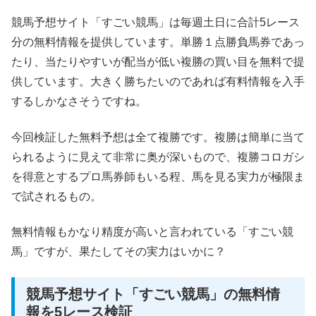
競馬予想サイト「すごい競馬」は毎週土日に合計5レース
分の無料情報を提供しています。単勝１点勝負馬券であっ
たり、当たりやすいが配当が低い複勝の買い目を無料で提
供しています。大きく勝ちたいのであれば有料情報を入手
するしかなさそうですね。
今回検証した無料予想は全て複勝です。複勝は簡単に当て
られるように見えて非常に奥が深いもので、複勝コロガシ
を得意とするプロ馬券師もいる程、馬を見る実力が極限ま
で試されるもの。
無料情報もかなり精度が高いと言われている「すごい競
馬」ですが、果たしてその実力はいかに？
競馬予想サイト「すごい競馬」の無料情
報を5レース検証