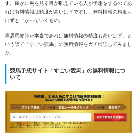
す。確かに馬を見る目が肥えている人が予想をするのであ
れば有料情報は精度が高いはずですし、無料情報の精度も
自ずと上がっていくもの。
専属馬券師が本当であれば無料情報の精度も高いはず。と
いう訳で「すごい競馬」の無料情報をガチ検証してみまし
た。
競馬予想サイト「すごい競馬」の無料情報につ
いて