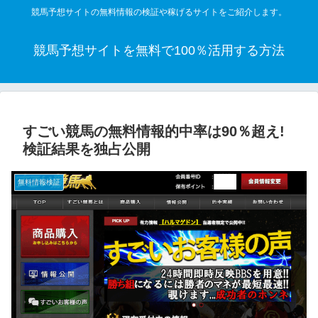
競馬予想サイトの無料情報の検証や稼げるサイトをご紹介します。
競馬予想サイトを無料で100％活用する方法
すごい競馬の無料情報的中率は90％超え!
検証結果を独占公開
無料情報検証