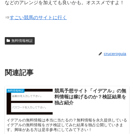
などのアレンジを加えても良いかも。オススメですよ！
⇒
すごい競馬のサイトに行く
無料情報検証
cruceroguia
関連記事
競馬予想サイト「イデアル」の無
無料情報検証
料情報は稼げるのか？検証結果を
独占紹介
イデアルの無料情報は本当に当たるの？無料情報を永久提供している
イデアルの無料情報をガチ検証してみた結果を独占公開していきま
す。興味がある方は是非参考にしてみて下さい！