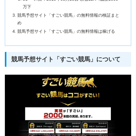
万下
競馬予想サイト「すごい競馬」の無料情報の検証まと
め
競馬予想サイト「すごい競馬」の無料情報は稼げる
競馬予想サイト「すごい競馬」について