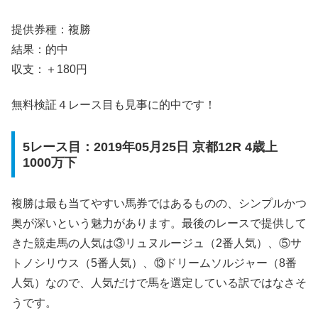
提供券種：複勝
結果：的中
収支：＋180円
無料検証４レース目も見事に的中です！
5レース目：2019年05月25日 京都12R 4歳上
1000万下
複勝は最も当てやすい馬券ではあるものの、シンプルかつ
奥が深いという魅力があります。最後のレースで提供して
きた競走馬の人気は③リュヌルージュ（2番人気）、⑤サ
トノシリウス（5番人気）、⑬ドリームソルジャー（8番
人気）なので、人気だけで馬を選定している訳ではなさそ
うです。