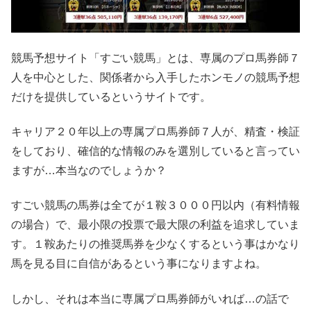
競馬予想サイト「すごい競馬」とは、専属のプロ馬券師７
人を中心とした、関係者から入手したホンモノの競馬予想
だけを提供しているというサイトです。
キャリア２０年以上の専属プロ馬券師７人が、精査・検証
をしており、確信的な情報のみを選別していると言ってい
ますが…本当なのでしょうか？
すごい競馬の馬券は全てが１鞍３０００円以内（有料情報
の場合）で、最小限の投票で最大限の利益を追求していま
す。１鞍あたりの推奨馬券を少なくするという事はかなり
馬を見る目に自信があるという事になりますよね。
しかし、それは本当に専属プロ馬券師がいれば…の話で