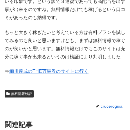
いる印象です。という訳で３連複であっても高配当を出す
事が出来るのですね。無料情報だけでも稼げるという口コ
ミがあったのも納得です。
もっと大きく稼ぎたいと考えている方は有料プランを試し
てみるのも良いと思いますけども、まずは無料情報で稼ぐ
のが良いかと思います。無料情報だけでもこのサイトは充
分に稼ぐ事が出来るというのは検証により判明しました！
⇒
細川達成のTHE万馬券のサイトに行く
無料情報検証
cruceroguia
関連記事