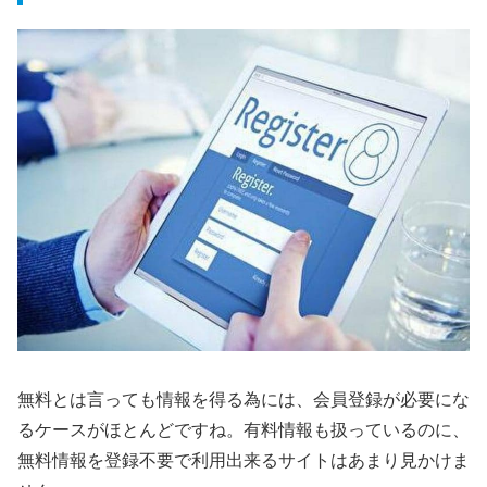
無料とは言っても情報を得る為には、会員登録が必要にな
るケースがほとんどですね。有料情報も扱っているのに、
無料情報を登録不要で利用出来るサイトはあまり見かけま