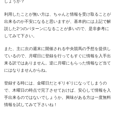
しょうか？
利用したことが無い方は、ちゃんと情報を受け取ることが
出来るのか不安になると思いますが、基本的には上記で解
説した2つのパターンになることが多いので、是非参考に
してみて下さい。
また、主に次の週末に開催される中央競馬の予想を提供し
ているので、月曜日に登録を行ってもすぐに情報を入手出
来る訳ではありません。逆に月曜にもらった情報など当て
にはなりませんからね。
登録する時には、金曜日だとギリギリになってしまうの
で、木曜日の時点で完了させておけば、安心して情報を入
手出来るのではないでしょうか。興味がある方は一度無料
情報を試してみて下さいね！