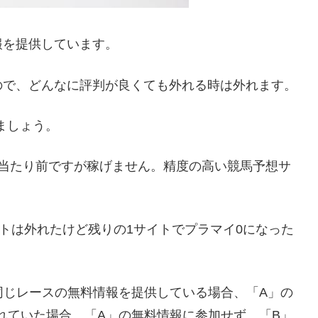
報を提供しています。
ので、どんなに評判が良くても外れる時は外れます。
しましょう。
と当たり前ですが稼げません。精度の高い競馬予想サ
イトは外れたけど残りの1サイトでプラマイ0になった
同じレースの無料情報を提供している場合、「A」の
れていた場合、「A」の無料情報に参加せず、「B」