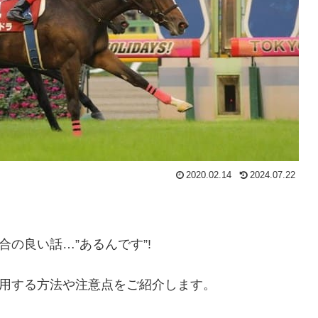
2020.02.14
2024.07.22
合の良い話…”あるんです”!
活用する方法や注意点をご紹介します。