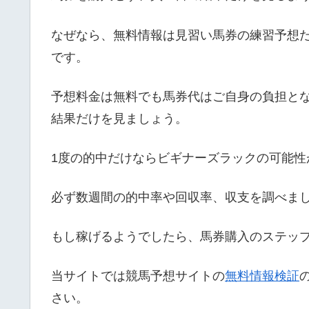
なぜなら、無料情報は見習い馬券の練習予想
です。
予想料金は無料でも馬券代はご自身の負担と
結果だけを見ましょう。
1度の的中だけならビギナーズラックの可能性
必ず数週間の的中率や回収率、収支を調べま
もし稼げるようでしたら、馬券購入のステッ
当サイトでは競馬予想サイトの
無料情報検証
さい。