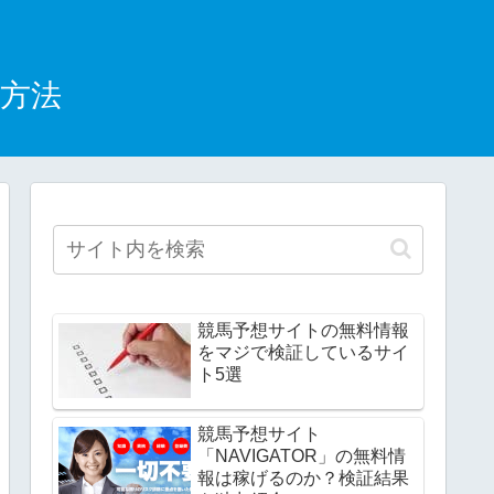
る方法
競馬予想サイトの無料情報
をマジで検証しているサイ
ト5選
競馬予想サイト
「NAVIGATOR」の無料情
報は稼げるのか？検証結果