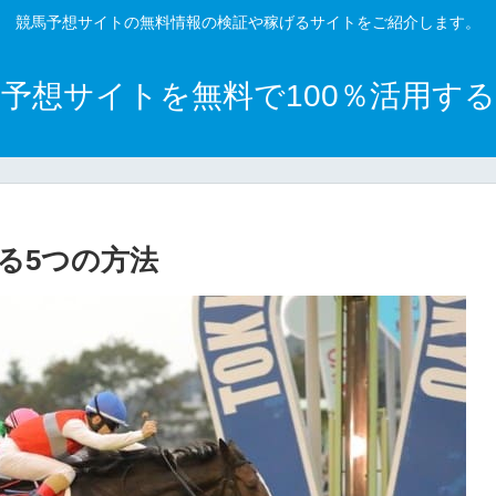
競馬予想サイトの無料情報の検証や稼げるサイトをご紹介します。
予想サイトを無料で100％活用す
る5つの方法