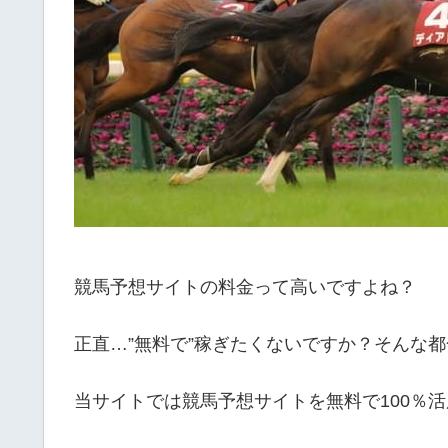
競馬予想サイトの料金って高いですよね？
正直…”無料で”稼ぎたくないですか？そんな都
当サイトでは競馬予想サイトを無料で100％