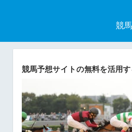
競馬
競馬予想サイトの無料を活用す