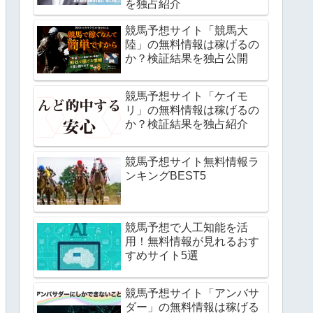
を独占紹介
競馬予想サイト「競馬大
陸」の無料情報は稼げるの
か？検証結果を独占公開
競馬予想サイト「ケイモ
リ」の無料情報は稼げるの
か？検証結果を独占紹介
競馬予想サイト無料情報ラ
ンキングBEST5
競馬予想で人工知能を活
用！無料情報が見れるおす
すめサイト5選
競馬予想サイト「アンバサ
ダー」の無料情報は稼げる